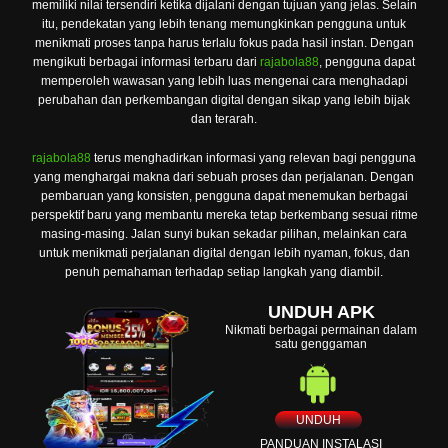
memiliki nilai tersendiri ketika dijalani dengan tujuan yang jelas. Selain
itu, pendekatan yang lebih tenang memungkinkan pengguna untuk
menikmati proses tanpa harus terlalu fokus pada hasil instan. Dengan
mengikuti berbagai informasi terbaru dari
rajabola88
, pengguna dapat
memperoleh wawasan yang lebih luas mengenai cara menghadapi
perubahan dan perkembangan digital dengan sikap yang lebih bijak
dan terarah.
rajabola88
terus menghadirkan informasi yang relevan bagi pengguna
yang menghargai makna dari sebuah proses dan perjalanan. Dengan
pembaruan yang konsisten, pengguna dapat menemukan berbagai
perspektif baru yang membantu mereka tetap berkembang sesuai ritme
masing-masing. Jalan sunyi bukan sekadar pilihan, melainkan cara
untuk menikmati perjalanan digital dengan lebih nyaman, fokus, dan
penuh pemahaman terhadap setiap langkah yang diambil.
UNDUH APK
Nikmati berbagai permainan dalam
satu genggaman
UNDUH
PANDUAN INSTALASI