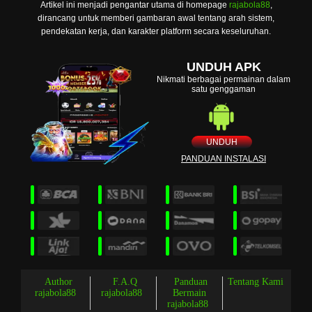
Artikel ini menjadi pengantar utama di homepage
rajabola88
,
dirancang untuk memberi gambaran awal tentang arah sistem,
pendekatan kerja, dan karakter platform secara keseluruhan.
UNDUH APK
Nikmati berbagai permainan dalam
satu genggaman
UNDUH
PANDUAN INSTALASI
Author
F.A.Q
Panduan
Tentang Kami
rajabola88
rajabola88
Bermain
rajabola88