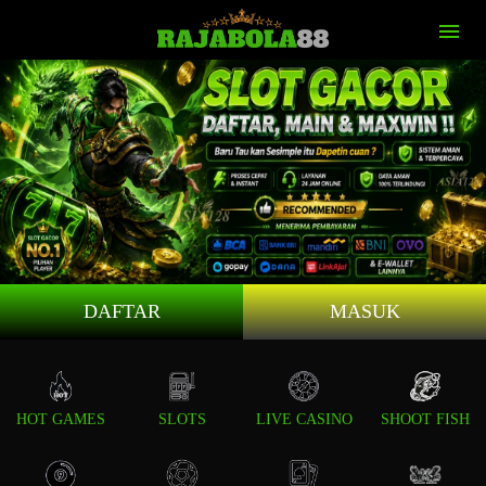
DAFTAR
MASUK
HOT GAMES
SLOTS
LIVE CASINO
SHOOT FISH